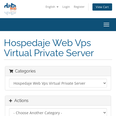
English
Login
Register
View Cart
Toggl
navig
Hospedaje Web Vps
Virtual Private Server
Categories
Actions