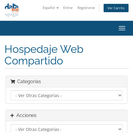
Español
Entrar
Registrarse
Ver Carrito
Alter
Nave
Hospedaje Web
Compartido
Categorías
Acciones