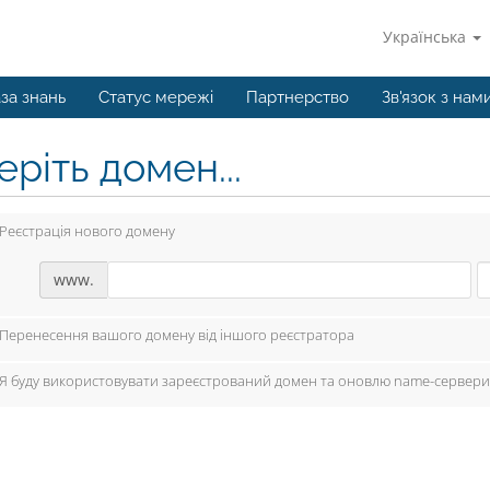
Українська
за знань
Статус мережі
Партнерство
Зв'язок з нам
ріть домен...
Реєстрація нового домену
www.
Перенесення вашого домену від іншого реєстратора
Я буду використовувати зареєстрований домен та оновлю name-сервери