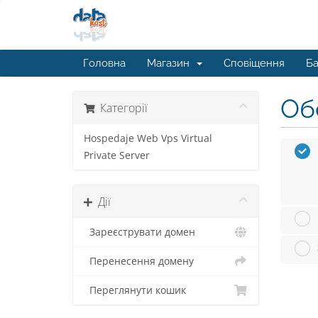
Головна
Магазин
Сповіщення
Ба
Обе
Категорії
Hospedaje Web Vps Virtual
Private Server
Дії
Зареєструвати домен
Перенесення домену
Переглянути кошик