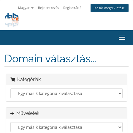
Magyar
Bejelentkezés
Regisztráció
Kosár megtekintése
Váltá
a
navig
Domain választás...
Kategóriák
Műveletek