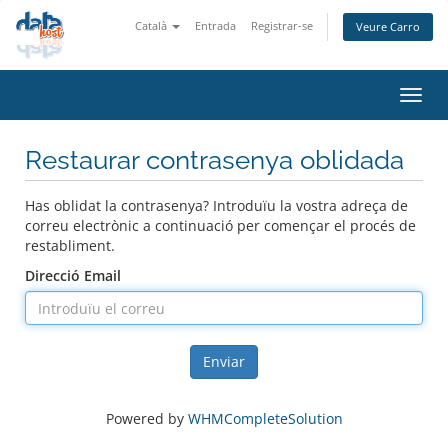
Català
Entrada
Registrar-se
Veure Carro
Canv
la
nave
Restaurar contrasenya oblidada
Has oblidat la contrasenya? Introduïu la vostra adreça de
correu electrònic a continuació per començar el procés de
restabliment.
Direcció Email
Enviar
Powered by
WHMCompleteSolution